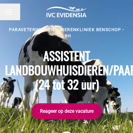
Pagina delen
CARRIÈREMENU
PARAVETERINAIREN
·
DIERENKLINIEK BENSCHOP -
LBH
ASSISTENT
LANDBOUWHUISDIEREN/PAA
(24 tot 32 uur)
Reageer op deze vacature