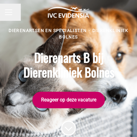
Pagina delen
CARRIÈREMENU
DIERENARTSEN EN SPECIALISTEN
·
DIERENKLINIEK
BOLNES
Dierenarts B bij
Dierenkliniek Bolnes
Reageer op deze vacature