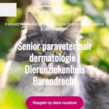
Pagina delen
CARRIÈREMENU
PARAVETERINAIREN
·
EVIDENSIA DIERENZIEKENHUIS
BARENDRECHT
Senior paraveterinair
dermatologie |
Dierenziekenhuis
Barendrecht
Reageer op deze vacature