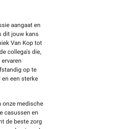
assie aangaat en
s dit jouw kans
niek Van Kop tot
e collega's die,
s ervaren
fstandig op te
d en een sterke
nen onze medische
xe casussen en
nt de beste zorg