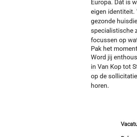
Europa. Dát is w
eigen identiteit
gezonde huisdier
specialistische 
focussen op wat 
Pak het momen
Word jij enthousi
in Van Kop tot S
op de sollicitat
horen.
Vacat