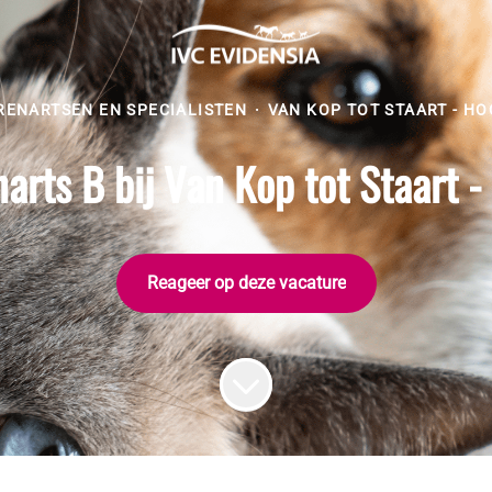
RENARTSEN EN SPECIALISTEN
·
VAN KOP TOT STAART - H
arts B bij Van Kop tot Staart 
Reageer op deze vacature