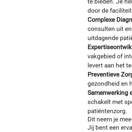
te bieden. Je he
door de facilite
Complexe Diagn
consulten uit en
uitdagende pati
Expertiseontwik
vakgebied of int
levert aan het t
Preventieve Zor
gezondheid en he
Samenwerking e
schakelt met sp
patiëntenzorg.
Dit neem je mee
Jij bent een erv