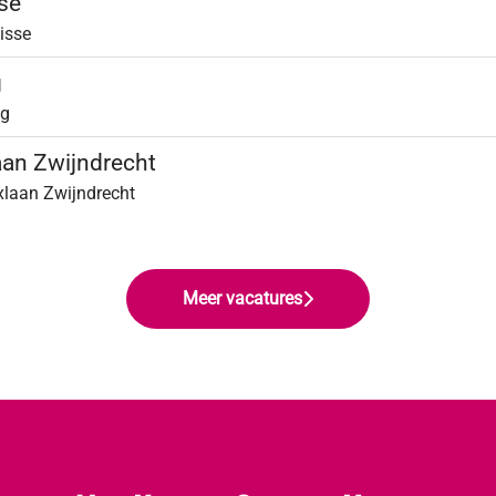
sse
nisse
g
ag
laan Zwijndrecht
xlaan Zwijndrecht
Meer vacatures