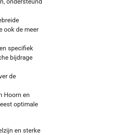
en, ondersteund
ebreide
je ook de meer
een specifiek
che bijdrage
ver de
n Hoorn en
meest optimale
lzijn en sterke