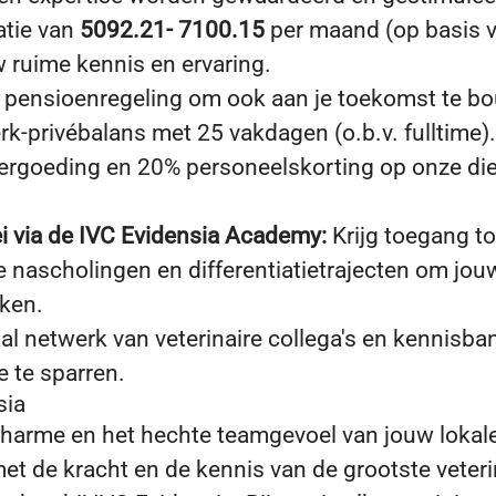
atie van
5092.21- 7100.15
per maand (op basis v
 ruime kennis en ervaring.
 pensioenregeling om ook aan je toekomst te b
k-privébalans met 25 vakdagen (o.b.v. fulltime).
ergoeding en 20% personeelskorting op onze di
 via de IVC Evidensia Academy:
Krijg toegang to
e nascholingen en differentiatietrajecten om jou
rken.
aal netwerk van veterinaire collega's en kennisb
 te sparren.
sia
 charme en het hechte teamgevoel van jouw lokale
t de kracht en de kennis van de grootste veteri