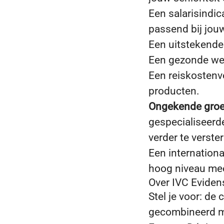
Een salarisindic
passend bij jouw
Een uitstekende
Een gezonde wer
Een reiskostenv
producten.
Ongekende groei
gespecialiseerd
verder te verste
Een internation
hoog niveau mee
Over IVC Eviden
Stel je voor: de
gecombineerd me