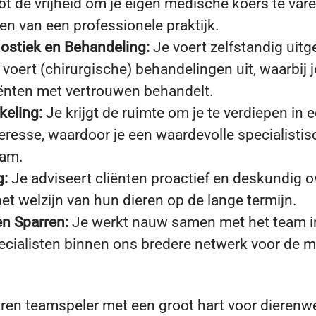
bt de vrijheid om je eigen medische koers te var
iten van een professionele praktijk.
ostiek en Behandeling:
Je voert zelfstandig uitg
 voert (chirurgische) behandelingen uit, waarbij 
ënten met vertrouwen behandelt.
keling:
Je krijgt de ruimte om je te verdiepen in 
eresse, waardoor je een waardevolle specialistis
eam.
g:
Je adviseert cliënten proactief en deskundig o
t welzijn van hun dieren op de lange termijn.
n Sparren:
Je werkt nauw samen met het team i
ecialisten binnen ons bredere netwerk voor de 
aren teamspeler met een groot hart voor dierenwe