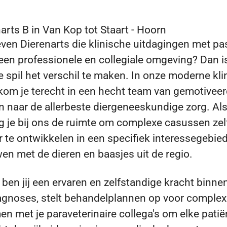
arts B in Van Kop tot Staart - Hoorn
even Dierenarts die klinische uitdagingen met p
 een professionele en collegiale omgeving? Dan i
spil het verschil te maken. In onze moderne kli
kom je terecht in een hecht team van gemotiveerd
even naar de allerbeste diergeneeskundige zorg. Al
jg je bij ons de ruimte om complexe casussen zel
r te ontwikkelen in een specifiek interessegebie
en met de dieren en baasjes uit de regio.
 ben jij een ervaren en zelfstandige kracht bin
diagnoses, stelt behandelplannen op voor comple
 met je paraveterinaire collega's om elke patië