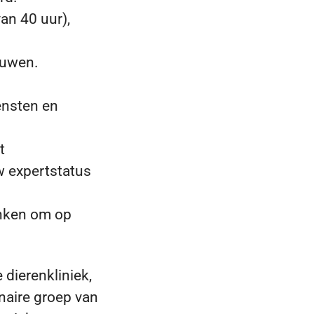
an 40 uur),
ouwen.
ensten en
t
w expertstatus
anken om op
 dierenkliniek,
naire groep van