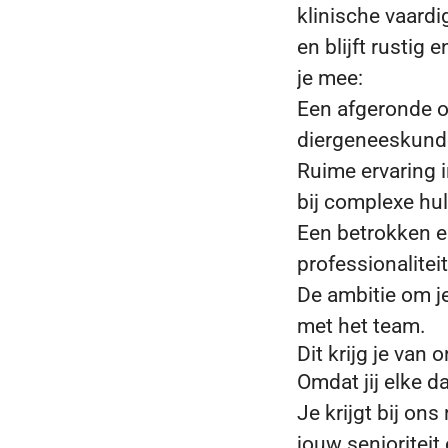
klinische vaard
en blijft rusti
je mee:
Een afgeronde op
diergeneeskunde
Ruime ervaring i
bij complexe hu
Een betrokken en
professionaliteit
De ambitie om je
met het team.
Dit krijg je van 
Omdat jij elke d
Je krijgt bij on
jouw senioritei