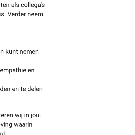
en als collega's
 is. Verder neem
gen kunt nemen
t empathie en
eden en te delen
eren wij in jou.
eving waarin
rd.