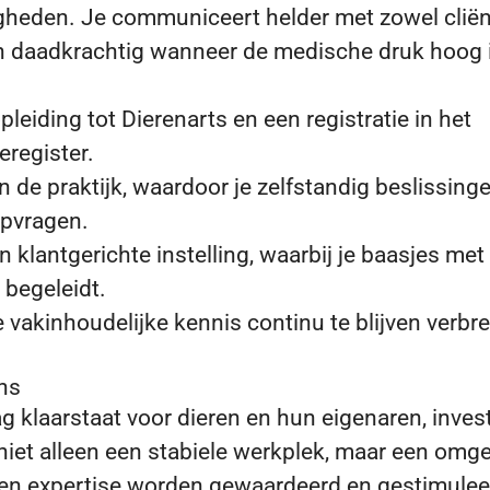
igheden. Je communiceert helder met zowel cliënt
g en daadkrachtig wanneer de medische druk hoog
leiding tot Dierenarts en een registratie in het
register.
n de praktijk, waardoor je zelfstandig beslissin
lpvragen.
 klantgerichte instelling, waarbij je baasjes me
 begeleidt.
 vakinhoudelijke kennis continu te blijven verbr
ons
ag klaarstaat voor dieren en hun eigenaren, invest
s niet alleen een stabiele werkplek, maar een omg
t en expertise worden gewaardeerd en gestimulee