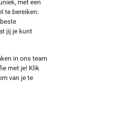
 uniek, met een
l te bereiken:
 beste
 jij je kunt
 maken in ons team
e met je! Klik
om van je te