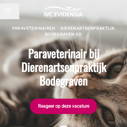
Pagina delen
CARRIÈREMENU
PARAVETERINAIREN
·
DIERENARTSENPRAKTIJK
BODEGRAVEN GD
Paraveterinair bij
Dierenartsenpraktijk
Bodegraven
Reageer op deze vacature