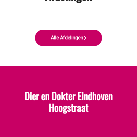
Dierenartsen en specialisten
Paraveterinairen
Management en support
Alle Afdelingen
Dier en Dokter Eindhoven
Hoogstraat