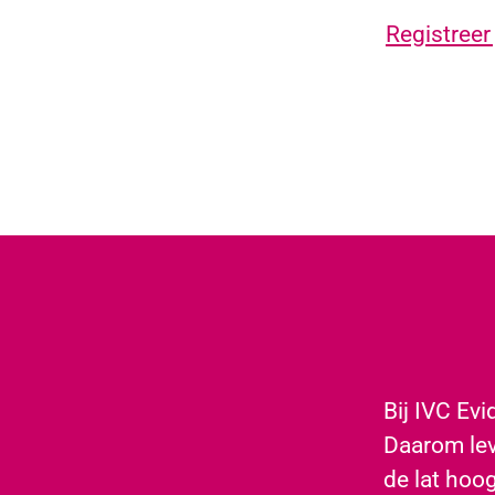
Registreer 
​Bij IVC Ev
Daarom lev
de lat hoo