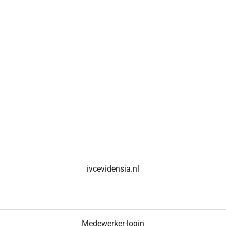
ivcevidensia.nl
Medewerker-login