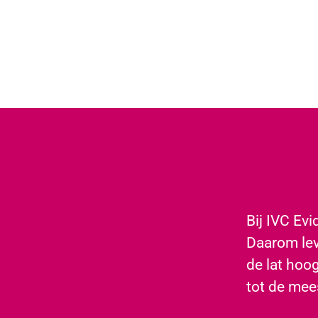
​Bij IVC Ev
Daarom lev
de lat hoo
tot de mee