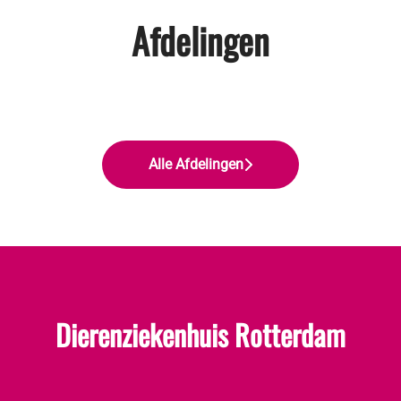
Afdelingen
Dierenartsen en specialisten
Paraveterinairen
Management en support
Alle Afdelingen
Dierenziekenhuis Rotterdam