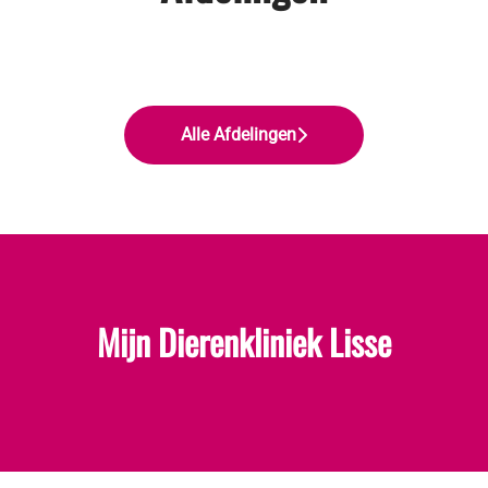
Dierenartsen en specialisten
Paraveterinairen
Management en support
Alle Afdelingen
Mijn Dierenkliniek Lisse