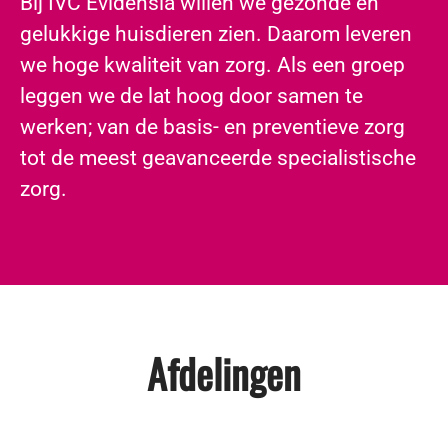
​Bij IVC Evidensia willen we gezonde en
gelukkige huisdieren zien. Daarom leveren
we hoge kwaliteit van zorg. Als een groep
leggen we de lat hoog door samen te
werken; van de basis- en preventieve zorg
tot de meest geavanceerde specialistische
zorg.
Afdelingen
Dierenartsen en specialisten
Paraveterinairen
Management en support