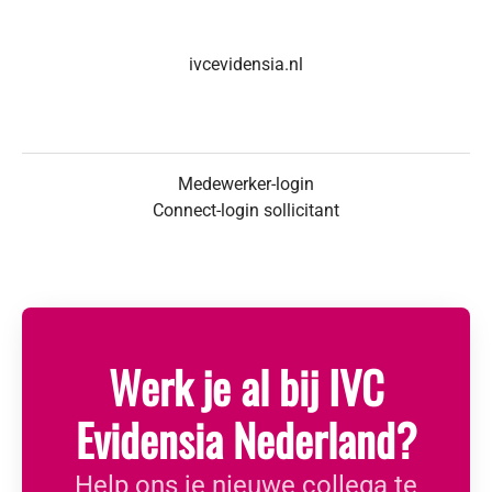
ivcevidensia.nl
Medewerker-login
Connect-login sollicitant
Werk je al bij IVC
Evidensia Nederland?
Help ons je nieuwe collega te